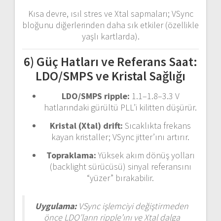
Kısa devre, ısıl stres ve Xtal sapmaları; VSync
bloğunu diğerlerinden daha sık etkiler (özellikle
yaşlı kartlarda).
6) Güç Hatları ve Referans Saat:
LDO/SMPS ve Kristal Sağlığı
LDO/SMPS ripple:
1.1–1.8–3.3 V
hatlarındaki gürültü PLL’i kilitten düşürür.
Kristal (Xtal) drift:
Sıcaklıkta frekans
kayan kristaller; VSync jitter’ını artırır.
Topraklama:
Yüksek akım dönüş yolları
(backlight sürücüsü) sinyal referansını
“yüzer” bırakabilir.
Uygulama:
VSync işlemciyi değiştirmeden
önce LDO’ların ripple’ını ve Xtal dalga