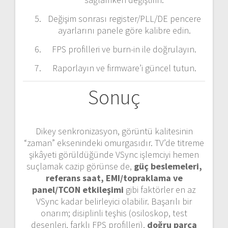
Değişim sonrası register/PLL/DE pencere
ayarlarını panele göre kalibre edin.
FPS profilleri ve burn-in ile doğrulayın.
Raporlayın ve firmware’i güncel tutun.
Sonuç
Dikey senkronizasyon, görüntü kalitesinin
“zaman” eksenindeki omurgasıdır. TV’de titreme
şikâyeti görüldüğünde VSync işlemciyi hemen
suçlamak cazip görünse de,
güç beslemeleri,
referans saat, EMI/topraklama ve
panel/TCON etkileşimi
gibi faktörler en az
VSync kadar belirleyici olabilir. Başarılı bir
onarım; disiplinli teşhis (osiloskop, test
desenleri, farklı FPS profilleri),
doğru parça