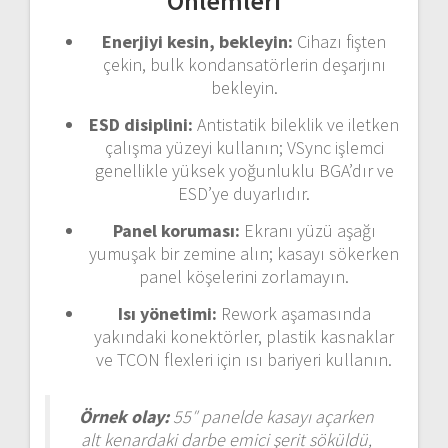
Önlemleri
Enerjiyi kesin, bekleyin:
Cihazı fişten
çekin, bulk kondansatörlerin deşarjını
bekleyin.
ESD disiplini:
Antistatik bileklik ve iletken
çalışma yüzeyi kullanın; VSync işlemci
genellikle yüksek yoğunluklu BGA’dır ve
ESD’ye duyarlıdır.
Panel koruması:
Ekranı yüzü aşağı
yumuşak bir zemine alın; kasayı sökerken
panel köşelerini zorlamayın.
Isı yönetimi:
Rework aşamasında
yakındaki konektörler, plastik kasnaklar
ve TCON flexleri için ısı bariyeri kullanın.
Örnek olay:
55″ panelde kasayı açarken
alt kenardaki darbe emici şerit söküldü,