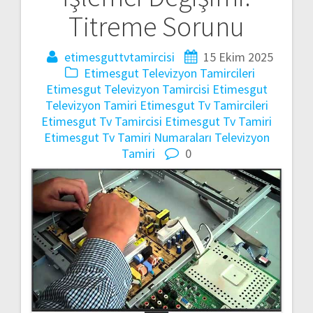
gezinmesi
Titreme Sorunu
etimesguttvtamircisi
15 Ekim 2025
Etimesgut Televizyon Tamircileri
Etimesgut Televizyon Tamircisi
Etimesgut
Televizyon Tamiri
Etimesgut Tv Tamircileri
Etimesgut Tv Tamircisi
Etimesgut Tv Tamiri
Etimesgut Tv Tamiri Numaraları
Televizyon
Tamiri
0