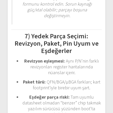
formunu kontrol edin. Sorun kaynağı
güç/xtal olabilir; parçayı boşuna
değiştirmeyin.
7) Yedek Parça Seçimi:
Revizyon, Paket, Pin Uyum ve
Eşdeğerler
Revizyon eşleşmesi:
Aynı P/N’nin farklı
revizyonları register haritalarında
nüanslar içerir.
Paket türü:
QFN/BGA/µBGA farkları; kart
footprint’iyle birebir uyum şart.
Eşdeğer parça riski:
Tam uyumlu
datasheet olmadan “benzer” chip takmak
yazılım sürücüsü yüzünden boot’ta