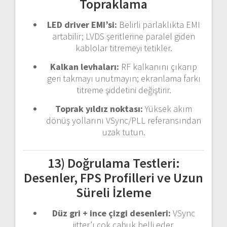
Topraklama
LED driver EMI’si:
Belirli parlaklıkta EMI
artabilir; LVDS şeritlerine paralel giden
kablolar titremeyi tetikler.
Kalkan levhaları:
RF kalkanını çıkarıp
geri takmayı unutmayın; ekranlama farkı
titreme şiddetini değiştirir.
Toprak yıldız noktası:
Yüksek akım
dönüş yollarını VSync/PLL referansından
uzak tutun.
13) Doğrulama Testleri:
Desenler, FPS Profilleri ve Uzun
Süreli İzleme
Düz gri + ince çizgi desenleri:
VSync
jitter’ı çok çabuk belli eder.