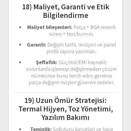
18) Maliyet, Garanti ve Etik
Bilgilendirme
Maliyet bileşenleri:
Parça + BGA rework
süresi + test/burn-in.
Garanti:
Değişim tarihi, revizyon ve panel
profili rapora yazılmalı.
Şeffaflık:
Güç/xtal/EMI kaynaklı
sorunlarda işlemciyi değiştirmeden çözüm
mümkünse bunu tercih edin; gereksiz
parça değişimi müşteri güvenini zedeler.
19) Uzun Ömür Stratejisi:
Termal Hijyen, Toz Yönetimi,
Yazılım Bakımı
Temizlik:
Soğutucu kanatları ve hava