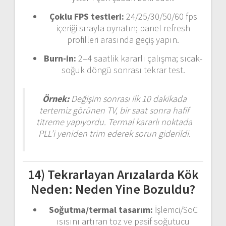
Çoklu FPS testleri:
24/25/30/50/60 fps
içeriği sırayla oynatın; panel refresh
profilleri arasında geçiş yapın.
Burn-in:
2–4 saatlik kararlı çalışma; sıcak-
soğuk döngü sonrası tekrar test.
Örnek:
Değişim sonrası ilk 10 dakikada
tertemiz görünen TV, bir saat sonra hafif
titreme yapıyordu. Termal kararlı noktada
PLL’i yeniden trim ederek sorun giderildi.
14) Tekrarlayan Arızalarda Kök
Neden: Neden Yine Bozuldu?
Soğutma/termal tasarım:
İşlemci/SoC
ısısını artıran toz ve pasif soğutucu