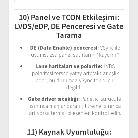
10) Panel ve TCON Etkileşimi:
LVDS/eDP, DE Penceresi ve Gate
Tarama
DE (Data Enable) penceresi:
VSync ile
uyumsuzsa panel satırlarını “kaydırır”.
Lane haritaları ve polarite:
LVDS
polaritesi tersse yatay artefaktlar eşlik
eder; bu durumda VSync tek suçlu
değildir.
Gate driver sıcaklığı:
Panel içi sürücüler
ısınınca marjlar daralır; titreme ısınınca
artıyorsa termal bileşenleri kontrol edin.
11) Kaynak Uyumluluğu: