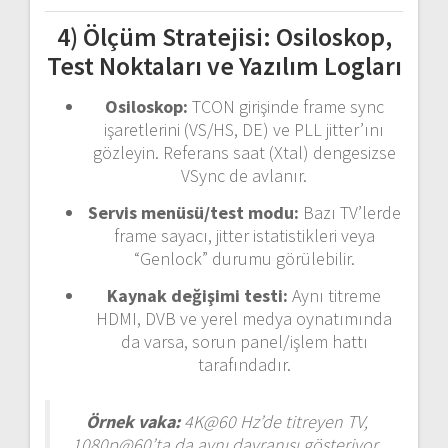
4) Ölçüm Stratejisi: Osiloskop,
Test Noktaları ve Yazılım Logları
Osiloskop:
TCON girişinde frame sync
işaretlerini (VS/HS, DE) ve PLL jitter’ını
gözleyin. Referans saat (Xtal) dengesizse
VSync de avlanır.
Servis menüsü/test modu:
Bazı TV’lerde
frame sayacı, jitter istatistikleri veya
“Genlock” durumu görülebilir.
Kaynak değişimi testi:
Aynı titreme
HDMI, DVB ve yerel medya oynatımında
da varsa, sorun panel/işlem hattı
tarafındadır.
Örnek vaka:
4K@60 Hz’de titreyen TV,
1080p@60’ta da aynı davranışı gösteriyor.