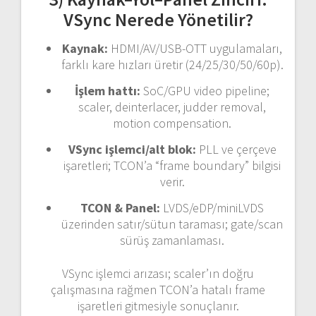
VSync Nerede Yönetilir?
Kaynak:
HDMI/AV/USB-OTT uygulamaları,
farklı kare hızları üretir (24/25/30/50/60p).
İşlem hattı:
SoC/GPU video pipeline;
scaler, deinterlacer, judder removal,
motion compensation.
VSync işlemci/alt blok:
PLL ve çerçeve
işaretleri; TCON’a “frame boundary” bilgisi
verir.
TCON & Panel:
LVDS/eDP/miniLVDS
üzerinden satır/sütun taraması; gate/scan
sürüş zamanlaması.
VSync işlemci arızası; scaler’ın doğru
çalışmasına rağmen TCON’a hatalı frame
işaretleri gitmesiyle sonuçlanır.