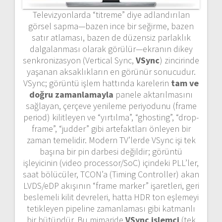
Televizyonlarda “titreme” diye adlandırılan
görsel sapma—bazen ince bir seğirme, bazen
satır atlaması, bazen de düzensiz parlaklık
dalgalanması olarak görülür—ekranın dikey
senkronizasyon (Vertical Sync,
VSync
) zincirinde
yaşanan aksaklıkların en görünür sonucudur.
VSync; görüntü işlem hattında karelerin
tam ve
doğru zamanlamayla
panele aktarılmasını
sağlayan, çerçeve yenileme periyodunu (frame
period) kilitleyen ve “yırtılma”, “ghosting”, “drop-
frame”, “judder” gibi artefaktları önleyen bir
zaman temelidir. Modern TV’lerde VSync işi tek
başına bir pin darbesi değildir; görüntü
işleyicinin (video processor/SoC) içindeki PLL’ler,
saat bölücüler, TCON’a (Timing Controller) akan
LVDS/eDP akışının “frame marker” işaretleri, geri
beslemeli kilit devreleri, hatta HDR ton eşlemeyi
tetikleyen pipeline zamanlaması gibi katmanlı
bir bütündür. Bu mimaride
VSync işlemci
(tek