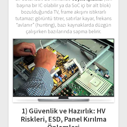
başına bir IC olabilir ya da SoC içi bir alt blok)
bozulduğunda TV, frame akışını istikrarlı
tutamaz: görüntü titrer, satırlar kayar, frekans
“avlanır” (hunting), bazı kaynaklarda düzgün
çalışırken bazılarında sapma belirir.
1) Güvenlik ve Hazırlık: HV
Riskleri, ESD, Panel Kırılma