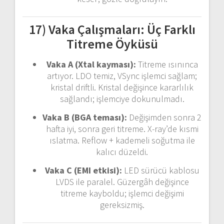
17) Vaka Çalışmaları: Üç Farklı
Titreme Öyküsü
Vaka A (Xtal kayması):
Titreme ısınınca
artıyor. LDO temiz, VSync işlemci sağlam;
kristal driftli. Kristal değişince kararlılık
sağlandı; işlemciye dokunulmadı.
Vaka B (BGA teması):
Değişimden sonra 2
hafta iyi, sonra geri titreme. X-ray’de kısmi
ıslatma. Reflow + kademeli soğutma ile
kalıcı düzeldi.
Vaka C (EMI etkisi):
LED sürücü kablosu
LVDS ile paralel. Güzergâh değişince
titreme kayboldu; işlemci değişimi
gereksizmiş.