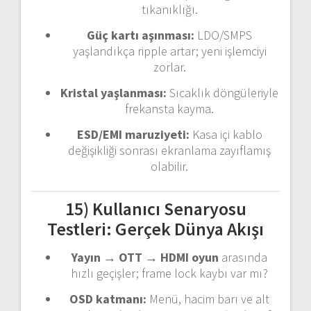
tıkanıklığı.
Güç kartı aşınması:
LDO/SMPS
yaşlandıkça ripple artar; yeni işlemciyi
zorlar.
Kristal yaşlanması:
Sıcaklık döngüleriyle
frekansta kayma.
ESD/EMI maruziyeti:
Kasa içi kablo
değişikliği sonrası ekranlama zayıflamış
olabilir.
15) Kullanıcı Senaryosu
Testleri: Gerçek Dünya Akışı
Yayın → OTT → HDMI oyun
arasında
hızlı geçişler; frame lock kaybı var mı?
OSD katmanı:
Menü, hacim barı ve alt