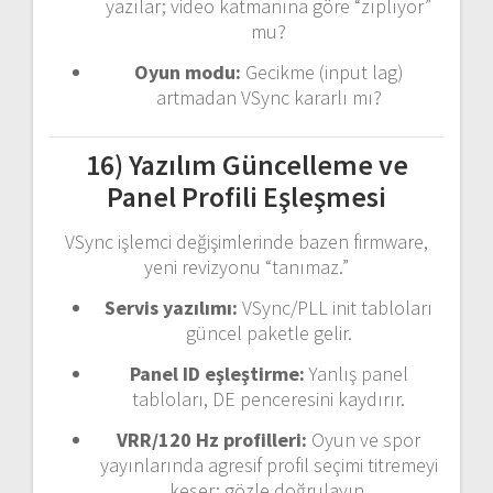
yazılar; video katmanına göre “zıplıyor”
mu?
Oyun modu:
Gecikme (input lag)
artmadan VSync kararlı mı?
16) Yazılım Güncelleme ve
Panel Profili Eşleşmesi
VSync işlemci değişimlerinde bazen firmware,
yeni revizyonu “tanımaz.”
Servis yazılımı:
VSync/PLL init tabloları
güncel paketle gelir.
Panel ID eşleştirme:
Yanlış panel
tabloları, DE penceresini kaydırır.
VRR/120 Hz profilleri:
Oyun ve spor
yayınlarında agresif profil seçimi titremeyi
keser; gözle doğrulayın.