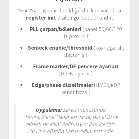
Yeni VSync işlemci takıldığında, firmware’deki
register init
dizileri güncel olmalıdır:
PLL çarpan/bölenleri
(panel 50/60/120
Hz profilleri)
Genlock enable/threshold
(kaynağa kilit
davranışı)
Frame marker/DE pencere ayarları
(TCON uyumu)
Edge/phase düzeltmeleri
(LVDS/eDP
kenar hizası)
Uygulama:
Servis menüsünde
“Timing/Panel” sekmesi varsa, panel ID ve
refresh profilini doğrulayın; 24p içeriğin
120 Hz’e düzgün katlandığını test edin.