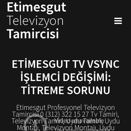
Etimesgut
Skip
to
Televizyon
content
Tamircisi
ETIMESGUT TV VSYNC
İŞLEMCI DEĞIŞIMI:
TITREME SORUNU
Etimesgut Profesyonel Televizyon
Tamircisi 0 (312) 322 15 27 Tv Tamiri,
Televizyon Tamiri, Uydu Tamiri, Uydu
Montajı, Televizyon Montajı, Uydu