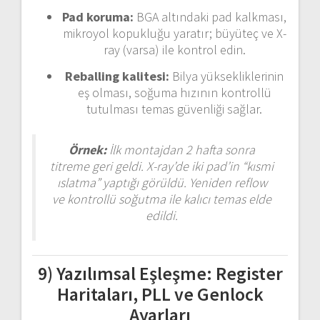
Pad koruma:
BGA altındaki pad kalkması,
mikroyol kopukluğu yaratır; büyüteç ve X-
ray (varsa) ile kontrol edin.
Reballing kalitesi:
Bilya yüksekliklerinin
eş olması, soğuma hızının kontrollü
tutulması temas güvenliği sağlar.
Örnek:
İlk montajdan 2 hafta sonra
titreme geri geldi. X-ray’de iki pad’in “kısmi
ıslatma” yaptığı görüldü. Yeniden reflow
ve kontrollü soğutma ile kalıcı temas elde
edildi.
9) Yazılımsal Eşleşme: Register
Haritaları, PLL ve Genlock
Ayarları