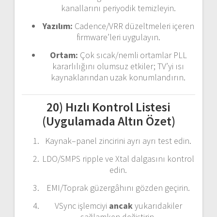
kanallarını periyodik temizleyin.
Yazılım:
Cadence/VRR düzeltmeleri içeren
firmware’leri uygulayın.
Ortam:
Çok sıcak/nemli ortamlar PLL
kararlılığını olumsuz etkiler; TV’yi ısı
kaynaklarından uzak konumlandırın.
20) Hızlı Kontrol Listesi
(Uygulamada Altın Özet)
Kaynak–panel zincirini ayrı ayrı test edin.
LDO/SMPS ripple ve Xtal dalgasını kontrol
edin.
EMI/Toprak güzergâhını gözden geçirin.
VSync işlemciyi
ancak
yukarıdakiler
sağlamken değiştirin.