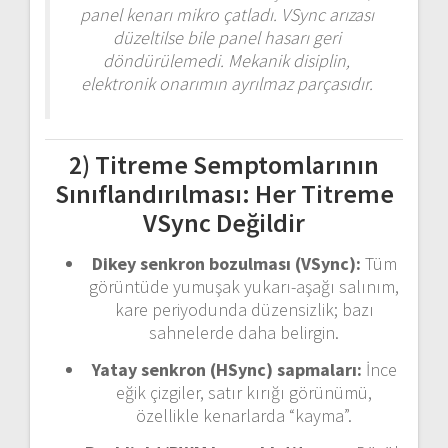
panel kenarı mikro çatladı. VSync arızası
düzeltilse bile panel hasarı geri
döndürülemedi. Mekanik disiplin,
elektronik onarımın ayrılmaz parçasıdır.
2) Titreme Semptomlarının
Sınıflandırılması: Her Titreme
VSync Değildir
Dikey senkron bozulması (VSync):
Tüm
görüntüde yumuşak yukarı-aşağı salınım,
kare periyodunda düzensizlik; bazı
sahnelerde daha belirgin.
Yatay senkron (HSync) sapmaları:
İnce
eğik çizgiler, satır kırığı görünümü,
özellikle kenarlarda “kayma”.