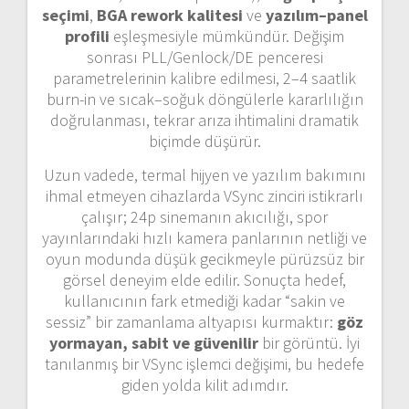
seçimi
,
BGA rework kalitesi
ve
yazılım–panel
profili
eşleşmesiyle mümkündür. Değişim
sonrası PLL/Genlock/DE penceresi
parametrelerinin kalibre edilmesi, 2–4 saatlik
burn-in ve sıcak–soğuk döngülerle kararlılığın
doğrulanması, tekrar arıza ihtimalini dramatik
biçimde düşürür.
Uzun vadede, termal hijyen ve yazılım bakımını
ihmal etmeyen cihazlarda VSync zinciri istikrarlı
çalışır; 24p sinemanın akıcılığı, spor
yayınlarındaki hızlı kamera panlarının netliği ve
oyun modunda düşük gecikmeyle pürüzsüz bir
görsel deneyim elde edilir. Sonuçta hedef,
kullanıcının fark etmediği kadar “sakin ve
sessiz” bir zamanlama altyapısı kurmaktır:
göz
yormayan, sabit ve güvenilir
bir görüntü. İyi
tanılanmış bir VSync işlemci değişimi, bu hedefe
giden yolda kilit adımdır.