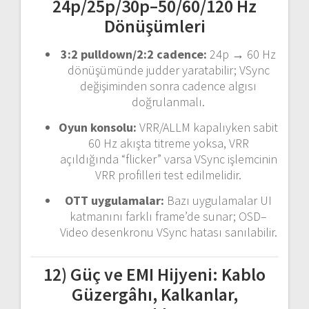
24p/25p/30p–50/60/120 Hz
Dönüşümleri
3:2 pulldown/2:2 cadence:
24p → 60 Hz
dönüşümünde judder yaratabilir; VSync
değişiminden sonra cadence algısı
doğrulanmalı.
Oyun konsolu:
VRR/ALLM kapalıyken sabit
60 Hz akışta titreme yoksa, VRR
açıldığında “flicker” varsa VSync işlemcinin
VRR profilleri test edilmelidir.
OTT uygulamalar:
Bazı uygulamalar UI
katmanını farklı frame’de sunar; OSD–
Video desenkronu VSync hatası sanılabilir.
12) Güç ve EMI Hijyeni: Kablo
Güzergâhı, Kalkanlar,