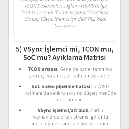
TCON beslemeleri sağlam; HS/VS dalga
formları seyrek “frame kaçırma” sergiliyor.
Sonuç: VSync işlemci içindeki PLL kilidi
bozuluyor.
5) VSync İşlemci mi, TCON mu,
SoC mu? Ayıklama Matrisi
TCON arızası:
Genelde panel tarafında
sıra dışı sütun/satır hataları eşlik eder.
SoC video pipeline hatası:
UI/OSD
katmanı da senkron dışına düşer; menüde
dahi titreme.
VSync işlemci/alt blok:
Farklı
kaynaklarda ortak titreme, görüntü
bütünlüğü var ama periyodik salınım.