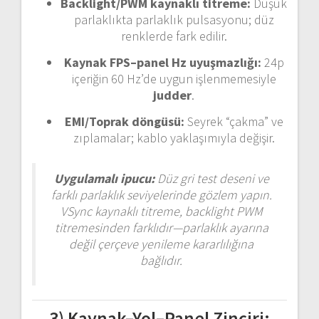
Backlight/PWM kaynaklı titreme:
Düşük
parlaklıkta parlaklık pulsasyonu; düz
renklerde fark edilir.
Kaynak FPS–panel Hz uyuşmazlığı:
24p
içeriğin 60 Hz’de uygun işlenmemesiyle
judder
.
EMI/Toprak döngüsü:
Seyrek “çakma” ve
zıplamalar; kablo yaklaşımıyla değişir.
Uygulamalı ipucu:
Düz gri test deseni ve
farklı parlaklık seviyelerinde gözlem yapın.
VSync kaynaklı titreme, backlight PWM
titremesinden farklıdır—parlaklık ayarına
değil çerçeve yenileme kararlılığına
bağlıdır.
3) Kaynak–Yol–Panel Zinciri: