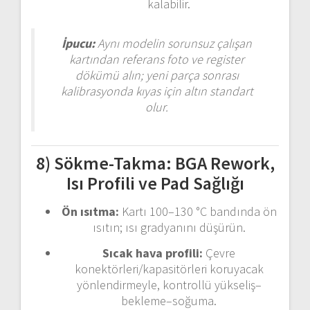
kalabilir.
İpucu:
Aynı modelin sorunsuz çalışan
kartından referans foto ve register
dökümü alın; yeni parça sonrası
kalibrasyonda kıyas için altın standart
olur.
8) Sökme-Takma: BGA Rework,
Isı Profili ve Pad Sağlığı
Ön ısıtma:
Kartı 100–130 °C bandında ön
ısıtın; ısı gradyanını düşürün.
Sıcak hava profili:
Çevre
konektörleri/kapasitörleri koruyacak
yönlendirmeyle, kontrollü yükseliş–
bekleme–soğuma.