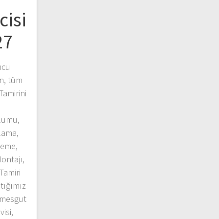
cisi
27
mcu
n, tüm
Tamirini
lumu,
lama,
leme,
ontajı,
Tamiri
ptığımız
timesgut
isi,