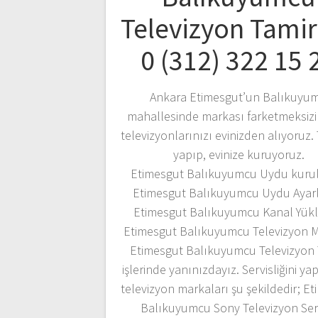
Televizyon Tamir
0 (312) 322 15 
Ankara Etimesgut’un Balıkuyu
mahallesinde markası farketmeksizi
televizyonlarınızı evinizden alıyoruz. 
yapıp, evinize kuruyoruz.
Etimesgut Balıkuyumcu Uydu kuru
Etimesgut Balıkuyumcu Uydu Ayar
Etimesgut Balıkuyumcu Kanal Yük
Etimesgut Balıkuyumcu Televizyon M
Etimesgut Balıkuyumcu Televizyon 
işlerinde yanınızdayız. Servisliğini ya
televizyon markaları şu şekildedir; E
Balıkuyumcu Sony Televizyon Serv