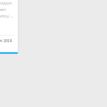
evizyon
Axen
uyumcu…
m 2018