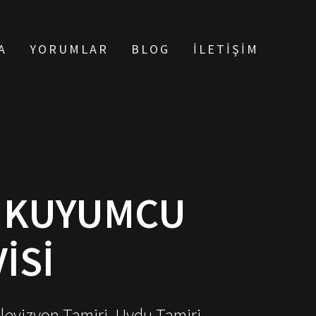
A
YORUMLAR
BLOG
İLETIŞIM
LIKUYUMCU
ISI
elevizyon Tamiri, Uydu Tamiri,