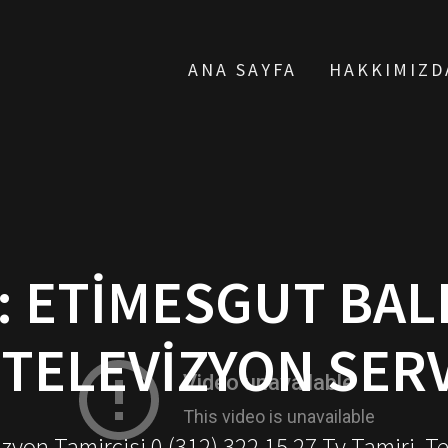
ANA SAYFA
HAKKIMIZD
:
ETIMESGUT BA
 TELEVIZYON SERV
yon Tamircisi 0 (312) 322 15 27 Tv Tamiri, T