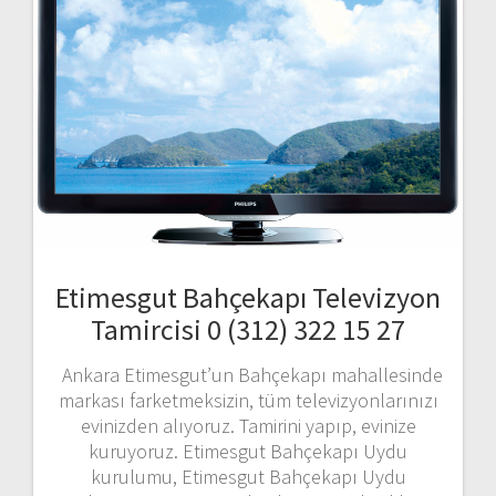
Etimesgut Bahçekapı Televizyon
Tamircisi 0 (312) 322 15 27
Ankara Etimesgut’un Bahçekapı mahallesinde
markası farketmeksizin, tüm televizyonlarınızı
evinizden alıyoruz. Tamirini yapıp, evinize
kuruyoruz. Etimesgut Bahçekapı Uydu
kurulumu, Etimesgut Bahçekapı Uydu