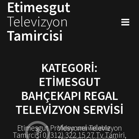
Etimesgut
Skip
to
Televizyon
content
Tamircisi
KATEGORI:
ETIMESGUT
BAHÇEKAPI REGAL
TELEVIZYON SERVISI
Etimesgut Profesyonel Televizyon
Tamircisi 0 (312) 322 15 27 Tv Tamiri,