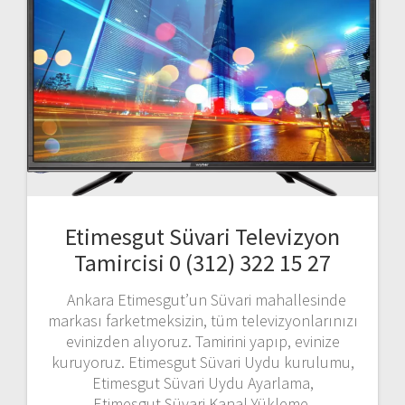
Etimesgut Süvari Televizyon
Tamircisi 0 (312) 322 15 27
Ankara Etimesgut’un Süvari mahallesinde
markası farketmeksizin, tüm televizyonlarınızı
evinizden alıyoruz. Tamirini yapıp, evinize
kuruyoruz. Etimesgut Süvari Uydu kurulumu,
Etimesgut Süvari Uydu Ayarlama,
Etimesgut Süvari Kanal Yükleme,