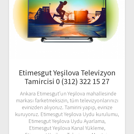
Etimesgut Yeşilova Televizyon
Tamircisi 0 (312) 322 15 27
Ankara Etimesgut’un Yeşilova mahallesinde
markası farketmeksizin, tüm televizyonlarınızı
evinizden alıyoruz. Tamirini yapıp, evinize
kuruyoruz. Etimesgut Yeşilova Uydu kurulumu,
Etimesgut Yeşilova Uydu Ayarlama,
Etimesgut Yeşilova Kanal Yükleme,