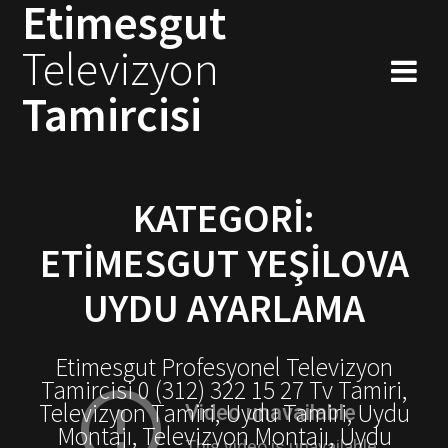
Etimesgut
Skip
to
Televizyon
content
Tamircisi
KATEGORI:
ETIMESGUT YEŞILOVA
UYDU AYARLAMA
Etimesgut Profesyonel Televizyon
Tamircisi 0 (312) 322 15 27 Tv Tamiri,
Televizyon Tamiri, Uydu Tamiri, Uydu
Montajı, Televizyon Montajı, Uydu