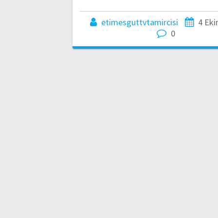
etimesguttvtamircisi
4 Eki
0