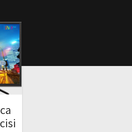
ıca
cisi