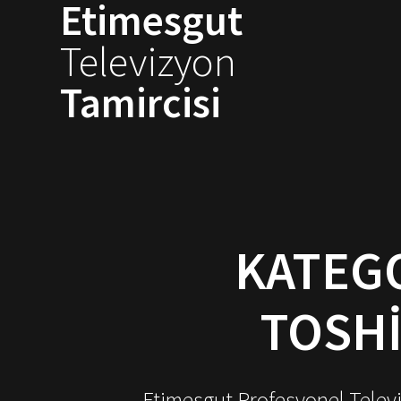
Etimesgut
Skip
to
Televizyon
content
Tamircisi
KATEG
TOSHI
Etimesgut Profesyonel Televiz