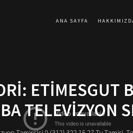
ANA SAYFA
HAKKIMIZD
ORI:
ETIMESGUT B
BA TELEVIZYON S
yon Tamircisi 0 (312) 322 15 27 Tv Tamiri, T