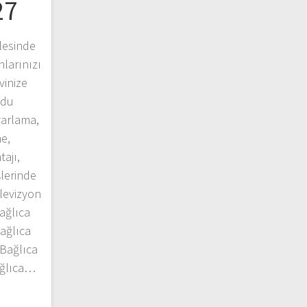
27
lesinde
larınızı
vinize
ydu
yarlama,
e,
ajı,
şlerinde
elevizyon
ağlıca
ağlıca
 Bağlıca
ağlıca…