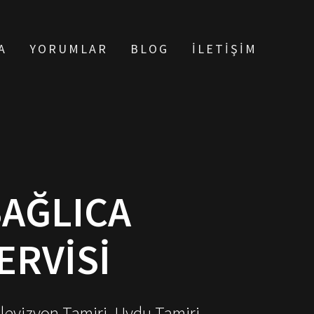
A
YORUMLAR
BLOG
İLETIŞIM
AĞLICA
ERVISI
elevizyon Tamiri, Uydu Tamiri,