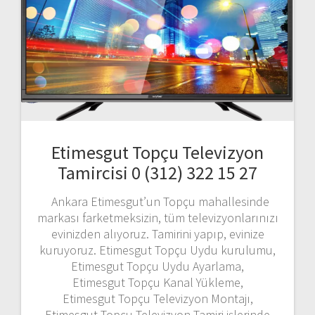
Etimesgut Topçu Televizyon
Tamircisi 0 (312) 322 15 27
Ankara Etimesgut’un Topçu mahallesinde
markası farketmeksizin, tüm televizyonlarınızı
evinizden alıyoruz. Tamirini yapıp, evinize
kuruyoruz. Etimesgut Topçu Uydu kurulumu,
Etimesgut Topçu Uydu Ayarlama,
Etimesgut Topçu Kanal Yükleme,
Etimesgut Topçu Televizyon Montajı,
Etimesgut Topçu Televizyon Tamiri işlerinde