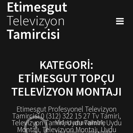
Etimesgut
Skip
to
Televizyon
content
Tamircisi
KATEGORI:
ETIMESGUT TOPÇU
TELEVIZYON MONTAJI
Etimesgut Profesyonel Televizyon
Tamircisi 0 (312) 322 15 27 Tv Tamiri,
Televizyon Tamiri, Uydu Tamiri, Uydu
Montajı, Televizyon Montajı, Uydu