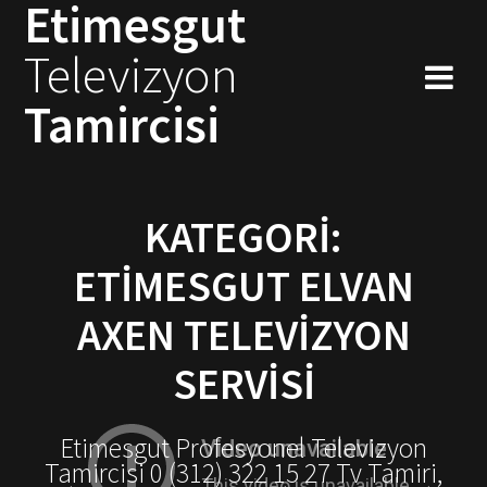
Etimesgut
Skip
to
Televizyon
content
Tamircisi
KATEGORI:
ETIMESGUT ELVAN
AXEN TELEVIZYON
SERVISI
Etimesgut Profesyonel Televizyon
Tamircisi 0 (312) 322 15 27 Tv Tamiri,