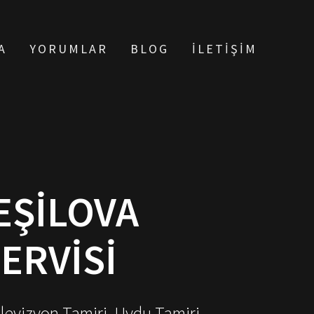
A
YORUMLAR
BLOG
İLETIŞIM
EŞILOVA
ERVISI
elevizyon Tamiri, Uydu Tamiri,