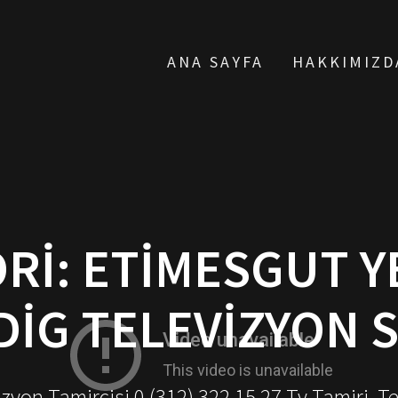
ANA SAYFA
HAKKIMIZD
RI:
ETIMESGUT Y
IG TELEVIZYON S
yon Tamircisi 0 (312) 322 15 27 Tv Tamiri, T