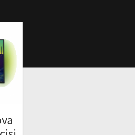
ova
cisi