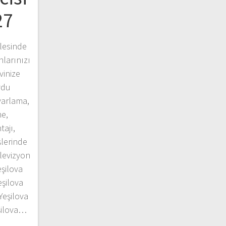
27
lesinde
larınızı
vinize
ydu
yarlama,
me,
ajı,
şlerinde
elevizyon
eşilova
eşilova
Yeşilova
eşilova…