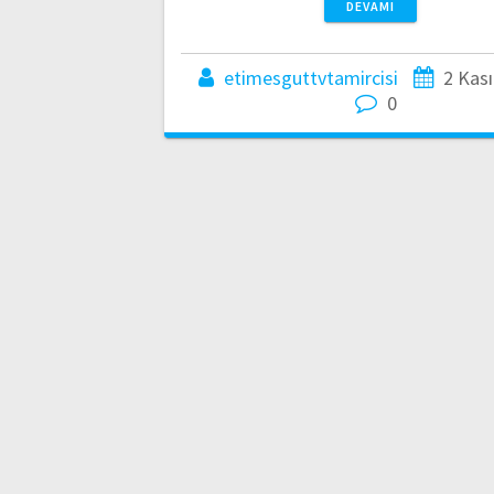
DEVAMI
etimesguttvtamircisi
2 Kas
0