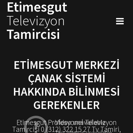
Etimesgut
Skip
to
Televizyon
content
Tamircisi
ETIMESGUT MERKEZI
ÇANAK SISTEMI
HAKKINDA BILINMESI
GEREKENLER
Etimesgut Profesyonel Televizyon
Tamircisi 0 (312) 322 15 27 Tv Tamiri,