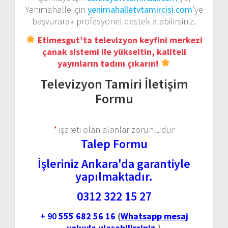
Yenimahalle için
yenimahalletvtamircisi.com
’ye
başvurarak profesyonel destek alabilirsiniz.
Etimesgut’ta televizyon keyfini merkezi
çanak sistemi ile yükseltin, kaliteli
yayınların tadını çıkarın!
Televizyon Tamiri İletişim
Formu
*
işareti olan alanlar zorunludur
Talep Formu
İşleriniz Ankara'da garantiyle
yapılmaktadır.
0312 322 15 27
+ 90
555 682 56 16
(
Whatsapp mesaj
yoluyla ulaşabilirsiniz.
)