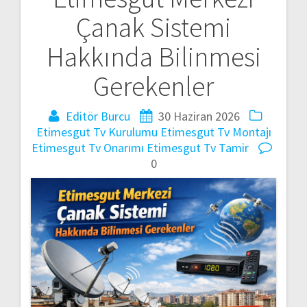
Yazı
Çanak Sistemi
gezinmesi
Hakkında Bilinmesi
Gerekenler
Editör Burcu
30 Haziran 2026
Etimesgut Tv Kurulumu
Etimesgut Tv Montajı
Etimesgut Tv Onarımı
Etimesgut Tv Tamir
0