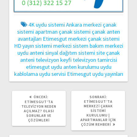
4K uydu sistemi
Ankara merkezi çanak
sistemi
apartman çanak sistemi
çanak anten
avantajları
Etimesgut merkezi çanak sistemi
HD yayın sistemi
merkezi sistem bakım
merkezi
uydu anteni
sinyal dağıtım sistemi
site çanak
anteni
televizyon keyfi
televizyon tamircisi
etimesgut
uydu anten kurulumu
uydu
kablolama
uydu servisi Etimesgut
uydu yayınları
ÖNCEKI
SONRAKI
ÖNCEKI:
SONRAKI:
YAZI:
YAZI:
ETIMESGUT’TA
ETIMESGUT’TA
MERKEZI ÇANAK
TELEVIZYON NEDEN
SISTEMI
AÇILMAZ? OLASI
KURULUMU |
SORUNLAR VE
APARTMANLAR İÇIN
ÇÖZÜMLERI
ÇÖZÜM REHBERI