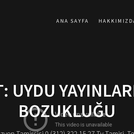
ANA SAYFA
HAKKIMIZD
T:
UYDU YAYINLAR
BOZUKLUĞU
yon Tamircisi 0 (312) 322 15 27 Tv Tamiri, T