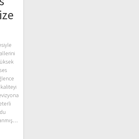
s
ize
esiyle
llerini
yüksek
ses
eğlence
aliteyi
levizyona
terli
ydu
rlanmış…