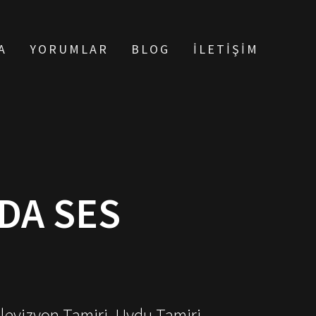
A
YORUMLAR
BLOG
İLETIŞIM
DA SES
elevizyon Tamiri, Uydu Tamiri,