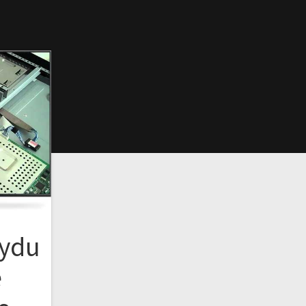
Uydu
e