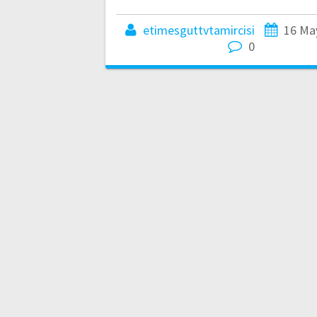
etimesguttvtamircisi
16 Ma
0