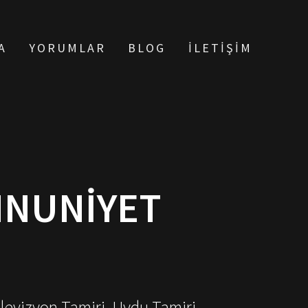
A
YORUMLAR
BLOG
İLETIŞIM
MNUNIYET
elevizyon Tamiri, Uydu Tamiri,