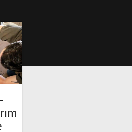
–
arım
e