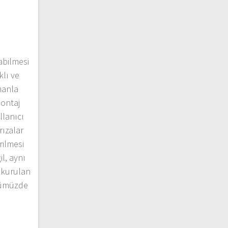
abilmesi
klı ve
manla
montaj
llanıcı
rızalar
rilmesi
l, aynı
 kurulan
ünümüzde