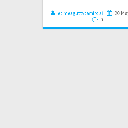
etimesguttvtamircisi
20 Ma
0