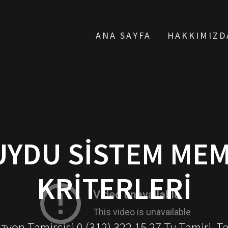
ANA SAYFA
HAKKIMIZD
UYDU SISTEM ME
KRITERLERI
yon Tamircisi 0 (312) 322 15 27 Tv Tamiri, T