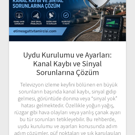
Uydu Kurulumu ve Ayarları:
Kanal Kaybı ve Sinyal
Sorunlarına Çözüm
Televizyon izleme keyfini bölünen en büyük
sorunların başında kanal kaybı, sinyal gidip
gelmesi, görüntüde donma veya “sinyal yok”
hatası gelmektedir. Özellikle yoğun yağış,
rüzgar gibi hava olayları veya yanlış çanak ayarı
bu tür sorunları tetikleyebilir. Bu rehberde,
uydu kurulumu ve ayarları konusunda adım
adım çözümler, püf noktaları ve sık karşılaşılan