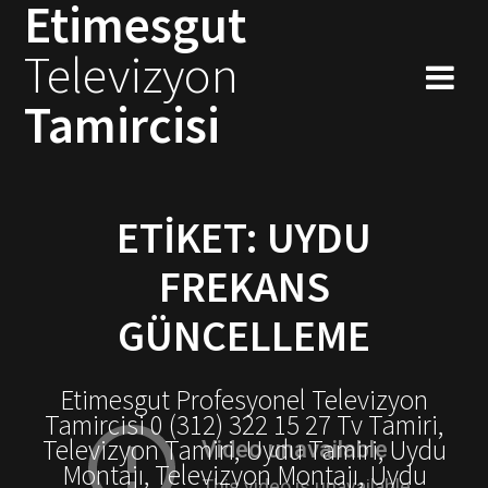
Etimesgut
Skip
to
Televizyon
content
Tamircisi
ETIKET:
UYDU
FREKANS
GÜNCELLEME
Etimesgut Profesyonel Televizyon
Tamircisi 0 (312) 322 15 27 Tv Tamiri,
Televizyon Tamiri, Uydu Tamiri, Uydu
Montajı, Televizyon Montajı, Uydu