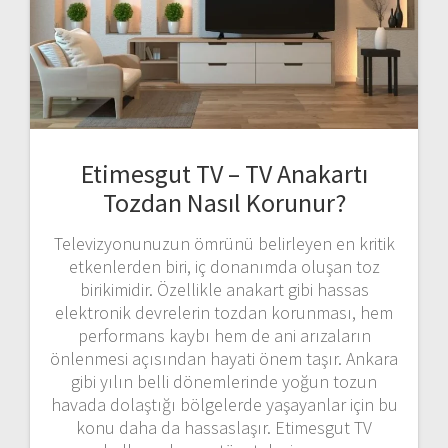
Etimesgut TV – TV Anakartı
Tozdan Nasıl Korunur?
Televizyonunuzun ömrünü belirleyen en kritik
etkenlerden biri, iç donanımda oluşan toz
birikimidir. Özellikle anakart gibi hassas
elektronik devrelerin tozdan korunması, hem
performans kaybı hem de ani arızaların
önlenmesi açısından hayati önem taşır. Ankara
gibi yılın belli dönemlerinde yoğun tozun
havada dolaştığı bölgelerde yaşayanlar için bu
konu daha da hassaslaşır. Etimesgut TV