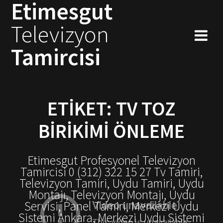
Etimesgut
Skip
to
Televizyon
content
Tamircisi
ETIKET:
TV TOZ
BIRIKIMI ÖNLEME
Etimesgut Profesyonel Televizyon
Tamircisi 0 (312) 322 15 27 Tv Tamiri,
Televizyon Tamiri, Uydu Tamiri, Uydu
Montajı, Televizyon Montajı, Uydu
Servisi, Panel Tamiri, Merkezi Uydu
Sistemi Ankara, Merkezi Uydu Sistemi