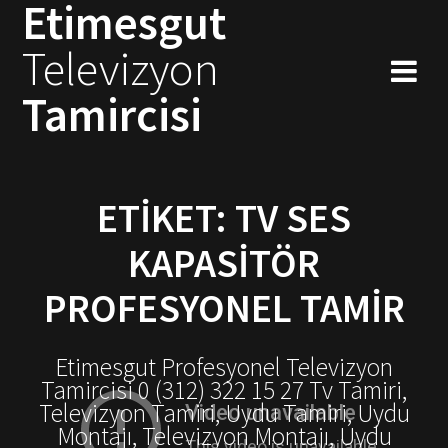
Etimesgut
Skip
to
Televizyon
content
Tamircisi
ETIKET:
TV SES
KAPASITÖR
PROFESYONEL TAMIR
Etimesgut Profesyonel Televizyon
Tamircisi 0 (312) 322 15 27 Tv Tamiri,
Televizyon Tamiri, Uydu Tamiri, Uydu
Montajı, Televizyon Montajı, Uydu