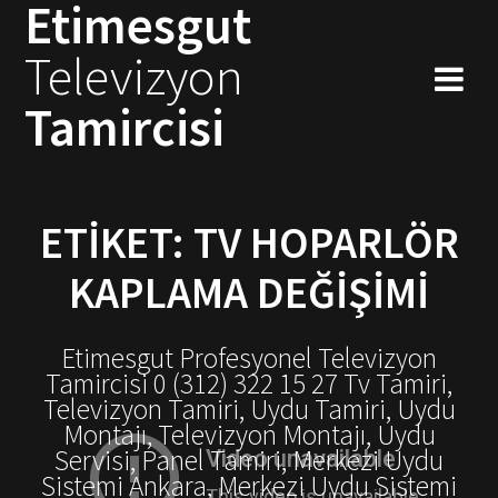
Etimesgut
Skip
to
Televizyon
content
Tamircisi
ETIKET:
TV HOPARLÖR
KAPLAMA DEĞIŞIMI
Etimesgut Profesyonel Televizyon
Tamircisi 0 (312) 322 15 27 Tv Tamiri,
Televizyon Tamiri, Uydu Tamiri, Uydu
Montajı, Televizyon Montajı, Uydu
Servisi, Panel Tamiri, Merkezi Uydu
Sistemi Ankara, Merkezi Uydu Sistemi