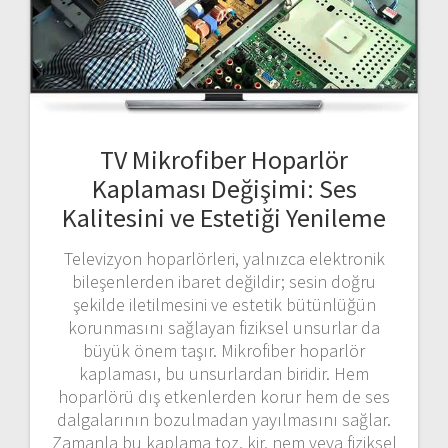
TV Mikrofiber Hoparlör
Kaplaması Değişimi: Ses
Kalitesini ve Estetiği Yenileme
Televizyon hoparlörleri, yalnızca elektronik
bileşenlerden ibaret değildir; sesin doğru
şekilde iletilmesini ve estetik bütünlüğün
korunmasını sağlayan fiziksel unsurlar da
büyük önem taşır. Mikrofiber hoparlör
kaplaması, bu unsurlardan biridir. Hem
hoparlörü dış etkenlerden korur hem de ses
dalgalarının bozulmadan yayılmasını sağlar.
Zamanla bu kaplama toz, kir, nem veya fiziksel