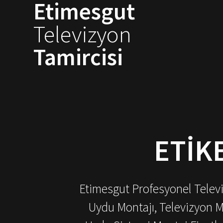
Etimesgut
Skip
to
Televizyon
content
Tamircisi
ETIK
Etimesgut Profesyonel Televiz
Uydu Montajı, Televizyon M