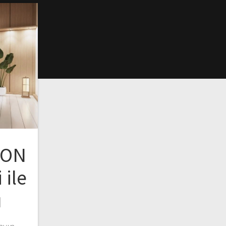
PON
 ile
ı