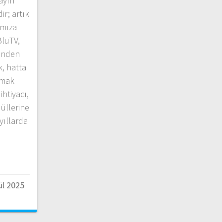
ayın
ir; artık
ımıza
BluTV,
rinden
k, hatta
amak
htiyacı,
düllerine
yıllarda
ül 2025