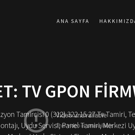
ANA SAYFA
HAKKIMIZD
ET:
TV GPON FIR
yon Tamircisi 0 (312) 322 15 27 Tv Tamiri, T
ontajı, Uydu Servisi, Panel Tamiri, Merkezi U