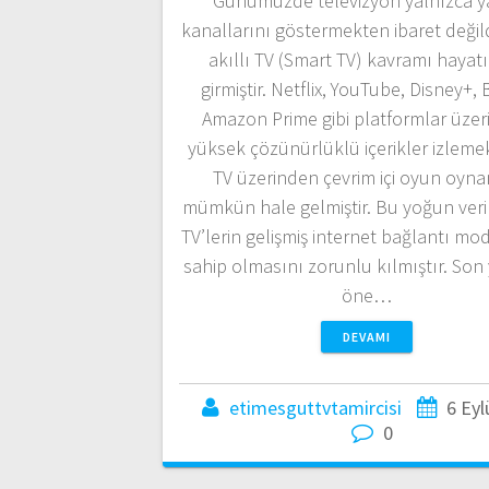
Günümüzde televizyon yalnızca y
kanallarını göstermekten ibaret değild
akıllı TV (Smart TV) kavramı hayat
girmiştir. Netflix, YouTube, Disney+, 
Amazon Prime gibi platformlar üze
yüksek çözünürlüklü içerikler izleme
TV üzerinden çevrim içi oyun oyn
mümkün hale gelmiştir. Bu yoğun veri i
TV’lerin gelişmiş internet bağlantı mo
sahip olmasını zorunlu kılmıştır. Son 
öne…
DEVAMI
etimesguttvtamircisi
6 Eyl
0