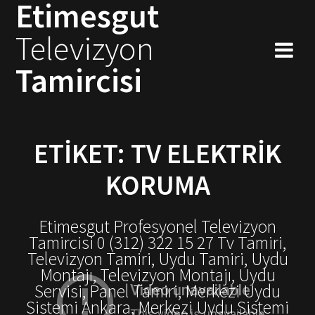
Etimesgut
Skip
to
Televizyon
content
Tamircisi
ETIKET:
TV ELEKTRIK
KORUMA
Etimesgut Profesyonel Televizyon
Tamircisi 0 (312) 322 15 27 Tv Tamiri,
Televizyon Tamiri, Uydu Tamiri, Uydu
Montajı, Televizyon Montajı, Uydu
Servisi, Panel Tamiri, Merkezi Uydu
Sistemi Ankara, Merkezi Uydu Sistemi