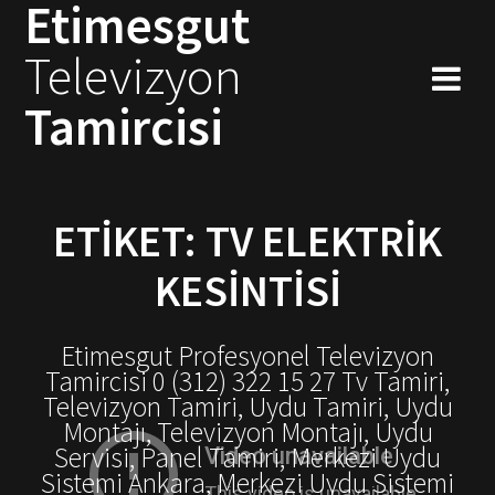
Etimesgut
Skip
to
Televizyon
content
Tamircisi
ETIKET:
TV ELEKTRIK
KESINTISI
Etimesgut Profesyonel Televizyon
Tamircisi 0 (312) 322 15 27 Tv Tamiri,
Televizyon Tamiri, Uydu Tamiri, Uydu
Montajı, Televizyon Montajı, Uydu
Servisi, Panel Tamiri, Merkezi Uydu
Sistemi Ankara, Merkezi Uydu Sistemi