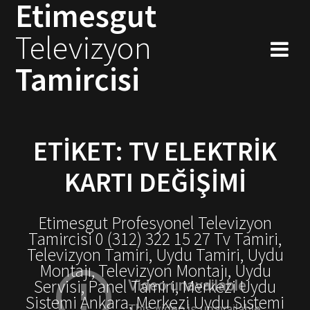
Etimesgut
Skip
to
Televizyon
content
Tamircisi
ETIKET:
TV ELEKTRIK
KARTI DEĞIŞIMI
Etimesgut Profesyonel Televizyon
Tamircisi 0 (312) 322 15 27 Tv Tamiri,
Televizyon Tamiri, Uydu Tamiri, Uydu
Montajı, Televizyon Montajı, Uydu
Servisi, Panel Tamiri, Merkezi Uydu
Sistemi Ankara, Merkezi Uydu Sistemi