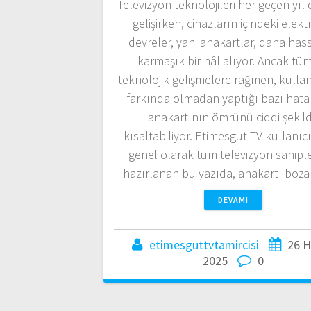
Televizyon teknolojileri her geçen yıl
gelişirken, cihazların içindeki elekt
devreler, yani anakartlar, daha has
karmaşık bir hâl alıyor. Ancak tü
teknolojik gelişmelere rağmen, kullan
farkında olmadan yaptığı bazı hatal
anakartının ömrünü ciddi şekil
kısaltabiliyor. Etimesgut TV kullanıcı
genel olarak tüm televizyon sahipler
hazırlanan bu yazıda, anakartı boz
DEVAMI
etimesguttvtamircisi
26 H
2025
0