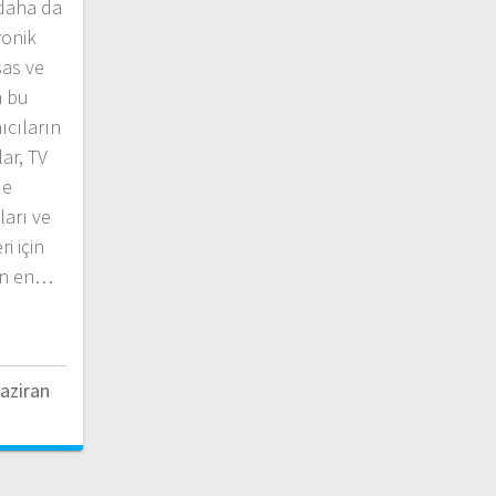
 daha da
ronik
sas ve
m bu
ıcıların
ar, TV
de
ları ve
i için
an en…
aziran