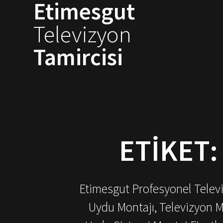
Etimesgut
Skip
to
Televizyon
content
Tamircisi
ETIKET
Etimesgut Profesyonel Televiz
Uydu Montajı, Televizyon M