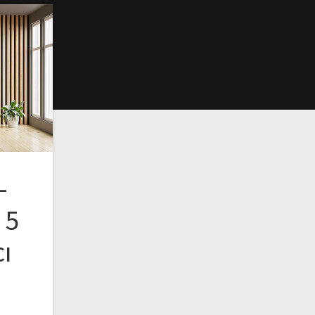
–
 5
cı