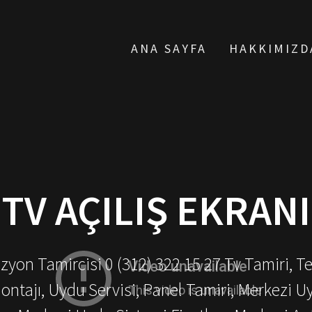
ANA SAYFA
HAKKIMIZD
:
TV AÇILIŞ EKRANI
yon Tamircisi 0 (312) 322 15 27 Tv Tamiri, T
ontajı, Uydu Servisi, Panel Tamiri, Merkezi U