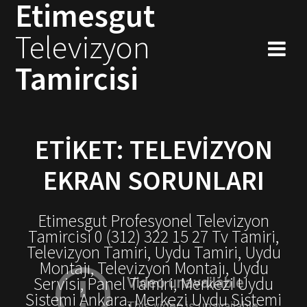
Etimesgut
Skip
to
Televizyon
content
Tamircisi
ETIKET:
TELEVIZYON
EKRAN SORUNLARI
Etimesgut Profesyonel Televizyon
Tamircisi 0 (312) 322 15 27 Tv Tamiri,
Televizyon Tamiri, Uydu Tamiri, Uydu
Montajı, Televizyon Montajı, Uydu
Servisi, Panel Tamiri, Merkezi Uydu
Sistemi Ankara, Merkezi Uydu Sistemi