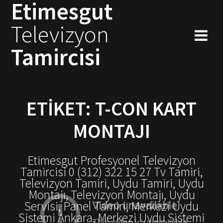
Etimesgut
Skip
to
Televizyon
content
Tamircisi
ETIKET:
T-CON KART
MONTAJI
Etimesgut Profesyonel Televizyon
Tamircisi 0 (312) 322 15 27 Tv Tamiri,
Televizyon Tamiri, Uydu Tamiri, Uydu
Montajı, Televizyon Montajı, Uydu
Servisi, Panel Tamiri, Merkezi Uydu
Sistemi Ankara, Merkezi Uydu Sistemi