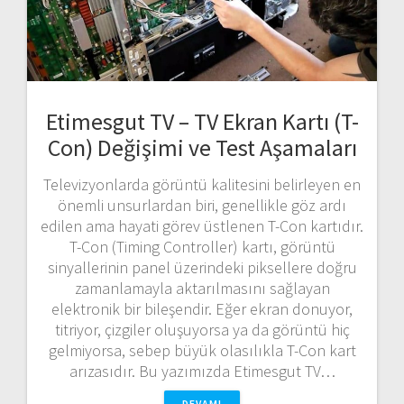
Etimesgut TV – TV Ekran Kartı (T-
Con) Değişimi ve Test Aşamaları
Televizyonlarda görüntü kalitesini belirleyen en
önemli unsurlardan biri, genellikle göz ardı
edilen ama hayati görev üstlenen T-Con kartıdır.
T-Con (Timing Controller) kartı, görüntü
sinyallerinin panel üzerindeki piksellere doğru
zamanlamayla aktarılmasını sağlayan
elektronik bir bileşendir. Eğer ekran donuyor,
titriyor, çizgiler oluşuyorsa ya da görüntü hiç
gelmiyorsa, sebep büyük olasılıkla T-Con kart
arızasıdır. Bu yazımızda Etimesgut TV…
DEVAMI