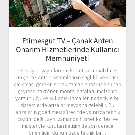
Etimesgut TV – Çanak Anten
Onarım Hizmetlerinde Kullanıcı
Memnuniyeti
Televizyon yayınlarının kesintisiz alınabilmesi
için çanak anten sistemlerinin sağlıklı ve verimli
çalışması gerekir. Ancak zamanla maruz kalınan
çevresel faktörler, montaj hataları, malzeme
yorgunluğu ve kullanıcı ihmalleri nedeniyle bu
sistemlerde arızalar meydana gelebilir. Bu
arızaların giderilmesi sürecinde yalnızca teknik
çözüm değil, aynı zamanda hizmet kalitesi ve
müşteriyle kurulan iletişim de son derece
önemlidir. Günümüzde teknik bir…