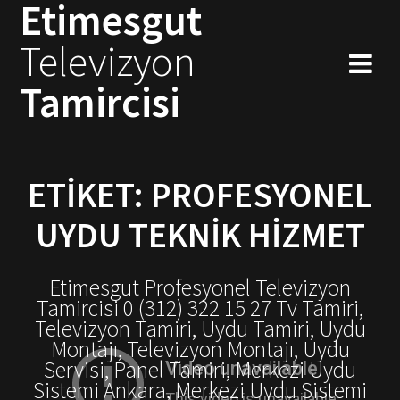
Etimesgut
Skip
to
Televizyon
content
Tamircisi
ETIKET:
PROFESYONEL
UYDU TEKNIK HIZMET
Etimesgut Profesyonel Televizyon
Tamircisi 0 (312) 322 15 27 Tv Tamiri,
Televizyon Tamiri, Uydu Tamiri, Uydu
Montajı, Televizyon Montajı, Uydu
Servisi, Panel Tamiri, Merkezi Uydu
Sistemi Ankara, Merkezi Uydu Sistemi