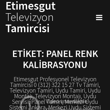
Etimesgut
Skip
to
Televizyon
content
Tamircisi
ETIKET:
PANEL RENK
KALIBRASYONU
Etimesgut Profesyonel Televizyon
Tamircisi 0 (312) 322 15 27 Tv Tamiri,
Televizyon Tamiri, Uydu Tamiri, Uydu
Montajı, Televizyon Montajı, Uydu
Servisi, Panel Tamiri, Merkezi Uydu
Sistemi Ankara, Merkezi Uydu Sistemi