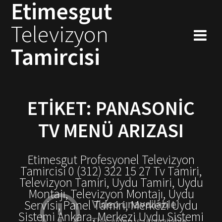
Etimesgut
Skip
to
Televizyon
content
Tamircisi
ETIKET:
PANASONIC
TV MENÜ ARIZASI
Etimesgut Profesyonel Televizyon
Tamircisi 0 (312) 322 15 27 Tv Tamiri,
Televizyon Tamiri, Uydu Tamiri, Uydu
Montajı, Televizyon Montajı, Uydu
Servisi, Panel Tamiri, Merkezi Uydu
Sistemi Ankara, Merkezi Uydu Sistemi