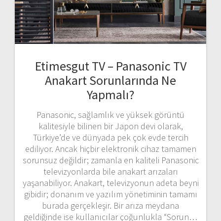
Etimesgut TV – Panasonic TV
Anakart Sorunlarında Ne
Yapmalı?
Panasonic, sağlamlık ve yüksek görüntü
kalitesiyle bilinen bir Japon devi olarak,
Türkiye’de ve dünyada pek çok evde tercih
ediliyor. Ancak hiçbir elektronik cihaz tamamen
sorunsuz değildir; zamanla en kaliteli Panasonic
televizyonlarda bile anakart arızaları
yaşanabiliyor. Anakart, televizyonun adeta beyni
gibidir; donanım ve yazılım yönetiminin tamamı
burada gerçekleşir. Bir arıza meydana
geldiğinde ise kullanıcılar çoğunlukla “Sorun…