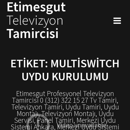
Etimesgut
Skip
to
Televizyon
content
Tamircisi
ETIKET:
MULTISWITCH
UYDU KURULUMU
Etimesgut Profesyonel Televizyon
Tamircisi 0 (312) 322 15 27 Tv Tamiri,
Televizyon Tamiri, Uydu Tamiri, Uydu
Montajı, Televizyon Montajı, Uydu
Servisi, Panel Tamiri, Merkezi Uydu
Sistemi Ankara, Merkezi Uydu Sistemi