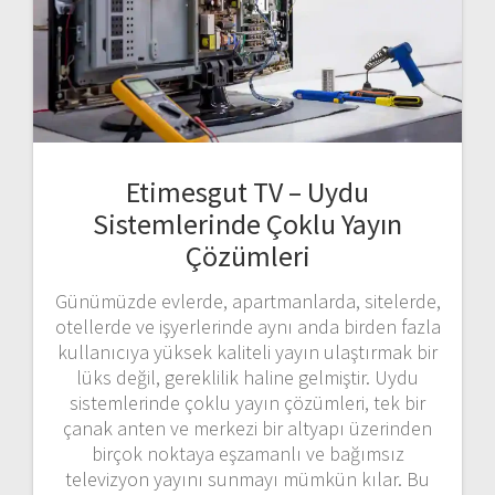
Etimesgut TV – Uydu
Sistemlerinde Çoklu Yayın
Çözümleri
Günümüzde evlerde, apartmanlarda, sitelerde,
otellerde ve işyerlerinde aynı anda birden fazla
kullanıcıya yüksek kaliteli yayın ulaştırmak bir
lüks değil, gereklilik haline gelmiştir. Uydu
sistemlerinde çoklu yayın çözümleri, tek bir
çanak anten ve merkezi bir altyapı üzerinden
birçok noktaya eşzamanlı ve bağımsız
televizyon yayını sunmayı mümkün kılar. Bu