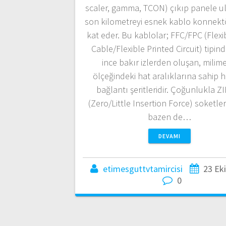
scaler, gamma, TCON) çıkıp panele u
son kilometreyi esnek kablo konnektör
kat eder. Bu kablolar; FFC/FPC (Flexi
Cable/Flexible Printed Circuit) tipin
ince bakır izlerden oluşan, milim
ölçeğindeki hat aralıklarına sahip 
bağlantı şeritleridir. Çoğunlukla ZI
(Zero/Little Insertion Force) soketlere
bazen de…
DEVAMI
etimesguttvtamircisi
23 Ek
0