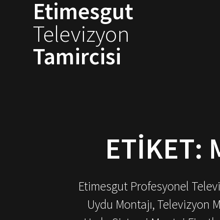
Etimesgut
Skip
to
Televizyon
content
Tamircisi
ETIKET:
Etimesgut Profesyonel Televiz
Uydu Montajı, Televizyon M