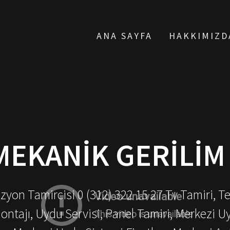
ANA SAYFA
HAKKIMIZD
MEKANIK GERILIM
yon Tamircisi 0 (312) 322 15 27 Tv Tamiri, T
ontajı, Uydu Servisi, Panel Tamiri, Merkezi U