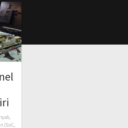
nel
ri
yali,
en (SoC,