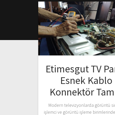
Etimesgut TV Pa
Esnek Kablo
Konnektör Tami
Modern televizyonlarda görüntü sin
işlemci ve görüntü işleme birimlerind