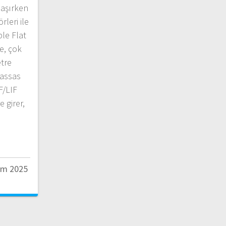
laşırken
leri ile
ble Flat
de, çok
etre
hassas
F/LIF
 girer,
im 2025