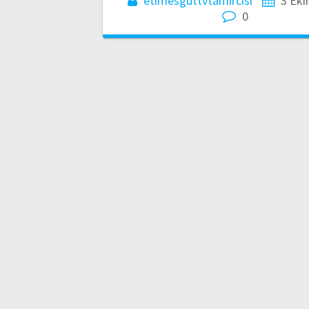
etimesguttvtamircisi
3 Eki
0