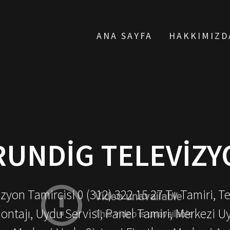
ANA SAYFA
HAKKIMIZD
UNDIG TELEVIZY
yon Tamircisi 0 (312) 322 15 27 Tv Tamiri, T
ontajı, Uydu Servisi, Panel Tamiri, Merkezi U