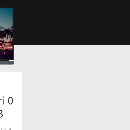
i 0
3
rkası