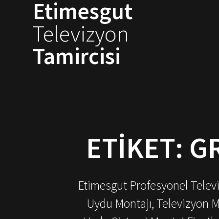
Etimesgut
Skip
to
Televizyon
content
Tamircisi
ETIKET:
GR
Etimesgut Profesyonel Televiz
Uydu Montajı, Televizyon M