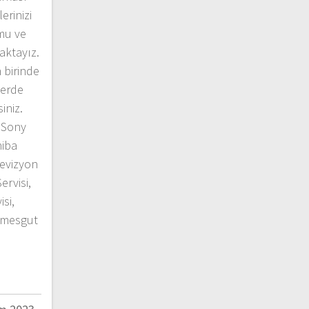
erinizi
mu ve
aktayız.
 birinde
lerde
iniz.
 Sony
hiba
levizyon
ervisi,
si,
timesgut