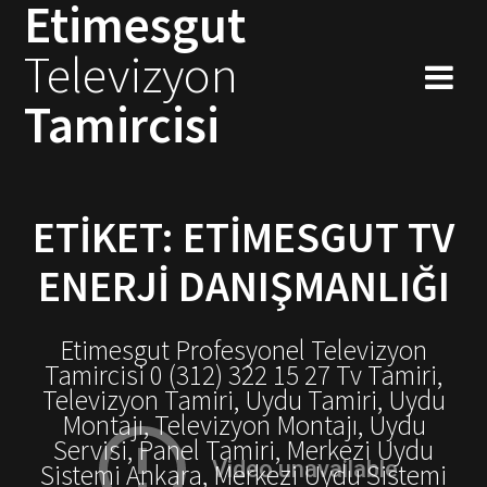
Etimesgut
Skip
to
Televizyon
content
Tamircisi
ETIKET:
ETIMESGUT TV
ENERJI DANIŞMANLIĞI
Etimesgut Profesyonel Televizyon
Tamircisi 0 (312) 322 15 27 Tv Tamiri,
Televizyon Tamiri, Uydu Tamiri, Uydu
Montajı, Televizyon Montajı, Uydu
Servisi, Panel Tamiri, Merkezi Uydu
Sistemi Ankara, Merkezi Uydu Sistemi