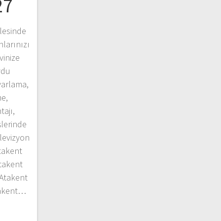
27
lesinde
larınızı
vinize
ydu
yarlama,
e,
ajı,
şlerinde
elevizyon
Atakent
Atakent
 Atakent
takent…