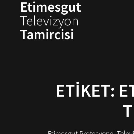
Etimesgut
Skip
to
Televizyon
content
Tamircisi
ETIKET:
E
T
Etimesgut Profesyonel Televiz