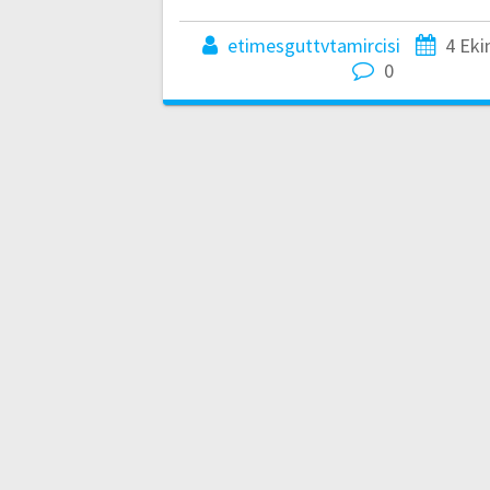
etimesguttvtamircisi
4 Eki
0