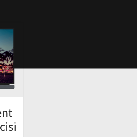
ent
cisi