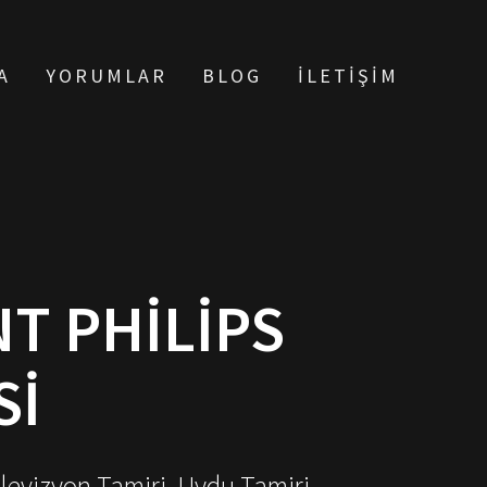
A
YORUMLAR
BLOG
İLETIŞIM
T PHILIPS
SI
elevizyon Tamiri, Uydu Tamiri,