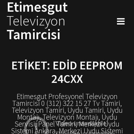
Etimesgut
Skip
to
Televizyon
content
Tamircisi
ETIKET:
EDID EEPROM
24CXX
Etimesgut Profesyonel Televizyon
Tamircisi 0 (312) 322 15 27 Tv Tamiri,
Televizyon Tamiri, Uydu Tamiri, Uydu
Montajı, Televizyon Montajı, Uydu
Servisi, Panel Tamiri, Merkezi Uydu
Sistemi Ankara, Merkezi Uydu Sistemi