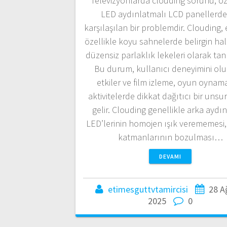
Televizyonlarda clouding sorunu, öz
LED aydınlatmalı LCD panellerde
karşılaşılan bir problemdir. Clouding,
özellikle koyu sahnelerde belirgin hal
düzensiz parlaklık lekeleri olarak tan
Bu durum, kullanıcı deneyimini ol
etkiler ve film izleme, oyun oynama
aktivitelerde dikkat dağıtıcı bir unsu
gelir. Clouding genellikle arka aydı
LED’lerinin homojen ışık verememesi,
katmanlarının bozulması…
DEVAMI
etimesguttvtamircisi
28 A
2025
0