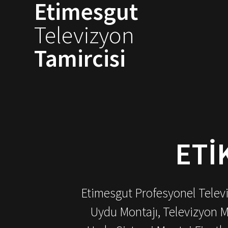
Etimesgut
Skip
to
Televizyon
content
Tamircisi
ETI
Etimesgut Profesyonel Televiz
Uydu Montajı, Televizyon M