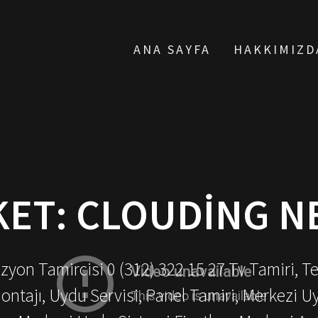
ANA SAYFA
HAKKIMIZD
KET:
CLOUDING N
yon Tamircisi 0 (312) 322 15 27 Tv Tamiri, T
ontajı, Uydu Servisi, Panel Tamiri, Merkezi U