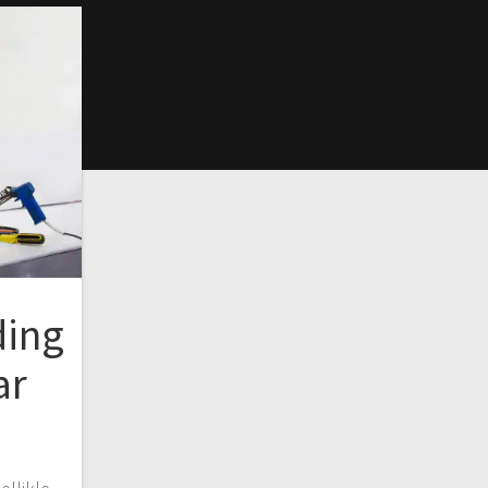
ding
ar