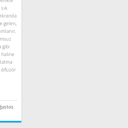
ellikle
 sık
 ekranda
e gelen,
ımlanır.
umsuz
 gibi
r haline
nlatma
 difüzör
ğustos