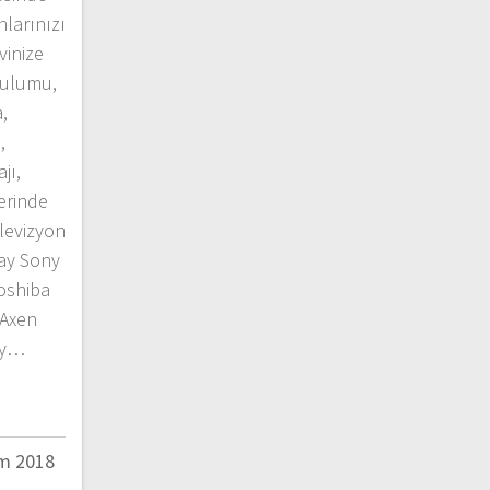
larınızı
vinize
rulumu,
,
,
jı,
lerinde
elevizyon
tay Sony
Toshiba
 Axen
tay…
m 2018