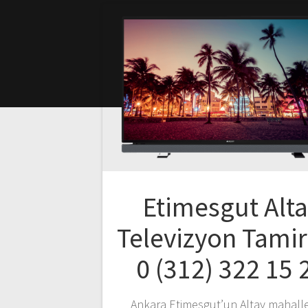
Etimesgut Alt
Televizyon Tamir
0 (312) 322 15 
Ankara Etimesgut’un Altay mahall