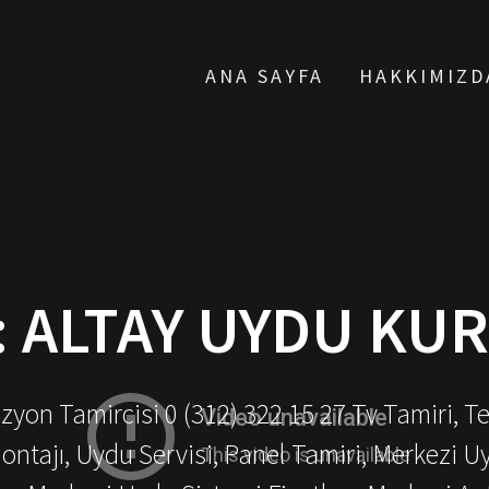
ANA SAYFA
HAKKIMIZD
:
ALTAY UYDU KU
yon Tamircisi 0 (312) 322 15 27 Tv Tamiri, T
ontajı, Uydu Servisi, Panel Tamiri, Merkezi U