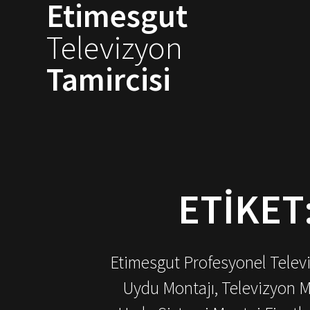
Etimesgut
Skip
to
Televizyon
content
Tamircisi
ETIKET
Etimesgut Profesyonel Televiz
Uydu Montajı, Televizyon M