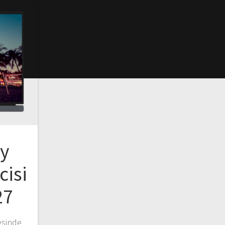
ay
cisi
27
esinde