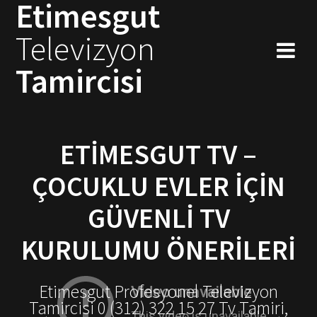
Etimesgut
Skip
to
Televizyon
content
Tamircisi
ETIMESGUT TV –
ÇOCUKLU EVLER İÇIN
GÜVENLI TV
KURULUMU ÖNERILERI
Etimesgut Profesyonel Televizyon
Tamircisi 0 (312) 322 15 27 Tv Tamiri,