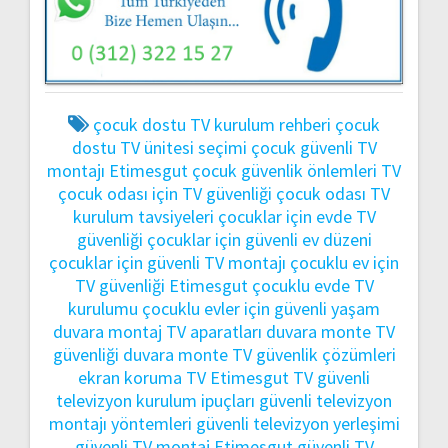
çocuk dostu TV kurulum rehberi
çocuk
dostu TV ünitesi seçimi
çocuk güvenli TV
montajı Etimesgut
çocuk güvenlik önlemleri TV
çocuk odası için TV güvenliği
çocuk odası TV
kurulum tavsiyeleri
çocuklar için evde TV
güvenliği
çocuklar için güvenli ev düzeni
çocuklar için güvenli TV montajı
çocuklu ev için
TV güvenliği Etimesgut
çocuklu evde TV
kurulumu
çocuklu evler için güvenli yaşam
duvara montaj TV aparatları
duvara monte TV
güvenliği
duvara monte TV güvenlik çözümleri
ekran koruma TV
Etimesgut TV
güvenli
televizyon kurulum ipuçları
güvenli televizyon
montajı yöntemleri
güvenli televizyon yerleşimi
güvenli TV montaj Etimesgut
güvenli TV