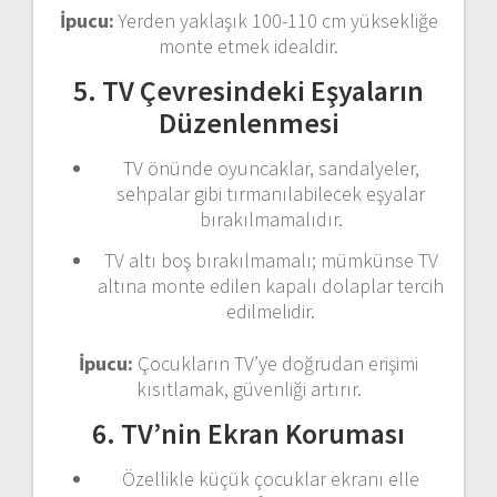
İpucu:
Yerden yaklaşık 100-110 cm yüksekliğe
monte etmek idealdir.
5. TV Çevresindeki Eşyaların
Düzenlenmesi
TV önünde oyuncaklar, sandalyeler,
sehpalar gibi tırmanılabilecek eşyalar
bırakılmamalıdır.
TV altı boş bırakılmamalı; mümkünse TV
altına monte edilen kapalı dolaplar tercih
edilmelidir.
İpucu:
Çocukların TV’ye doğrudan erişimi
kısıtlamak, güvenliği artırır.
6. TV’nin Ekran Koruması
Özellikle küçük çocuklar ekranı elle