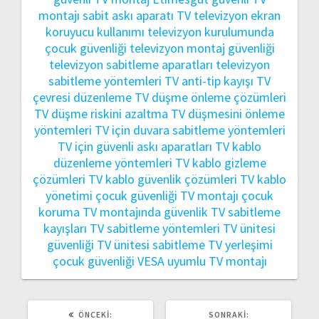
montajı
sabit askı aparatı TV
televizyon ekran
koruyucu kullanımı
televizyon kurulumunda
çocuk güvenliği
televizyon montaj güvenliği
televizyon sabitleme aparatları
televizyon
sabitleme yöntemleri
TV anti-tip kayışı
TV
çevresi düzenleme
TV düşme önleme çözümleri
TV düşme riskini azaltma
TV düşmesini önleme
yöntemleri
TV için duvara sabitleme yöntemleri
TV için güvenli askı aparatları
TV kablo
düzenleme yöntemleri
TV kablo gizleme
çözümleri
TV kablo güvenlik çözümleri
TV kablo
yönetimi çocuk güvenliği
TV montajı çocuk
koruma
TV montajında güvenlik
TV sabitleme
kayışları
TV sabitleme yöntemleri
TV ünitesi
güvenliği
TV ünitesi sabitleme
TV yerleşimi
çocuk güvenliği
VESA uyumlu TV montajı
ÖNCEKI
SONRAKI
ÖNCEKI:
SONRAKI: