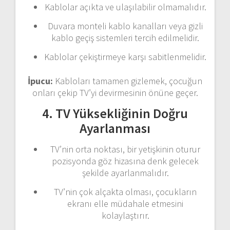
Kablolar açıkta ve ulaşılabilir olmamalıdır.
Duvara monteli kablo kanalları veya gizli
kablo geçiş sistemleri tercih edilmelidir.
Kablolar çekiştirmeye karşı sabitlenmelidir.
İpucu:
Kabloları tamamen gizlemek, çocuğun
onları çekip TV’yi devirmesinin önüne geçer.
4. TV Yüksekliğinin Doğru
Ayarlanması
TV’nin orta noktası, bir yetişkinin oturur
pozisyonda göz hizasına denk gelecek
şekilde ayarlanmalıdır.
TV’nin çok alçakta olması, çocukların
ekranı elle müdahale etmesini
kolaylaştırır.