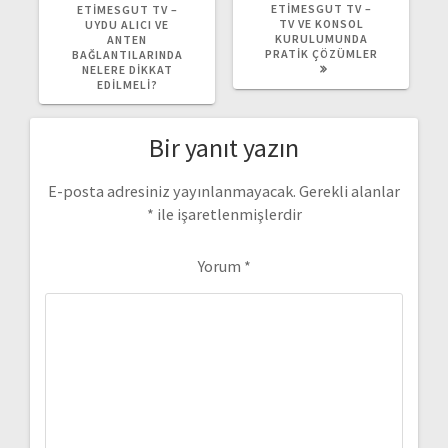
YAZI:
YAZI:
ETIMESGUT TV –
ETIMESGUT TV –
TV VE KONSOL
UYDU ALICI VE
KURULUMUNDA
ANTEN
PRATIK ÇÖZÜMLER
BAĞLANTILARINDA
NELERE DIKKAT
EDILMELI?
Bir yanıt yazın
E-posta adresiniz yayınlanmayacak.
Gerekli alanlar
*
ile işaretlenmişlerdir
Yorum
*